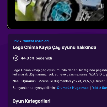
Friv
Macera Oyunları
›
Lego Chima Kayıp Çağ oyunu hakkında
44.83% beğenildi
Lego Chima kayıp çağ oyunumuzda değerli bir taşında peşinde k
kullanarak düşmanınızı yok etmeye çalışmalısınız. W,A,S,D tuşlar
Nasıl Oynanır?
: Mouse ile düşmanları yok et, W,A,S,D tuşları i
Bu oyunlarıda oynayabilirsin:
Ölümsüz Kuşatması
|
Yıldız Sa
Oyun Kategorileri