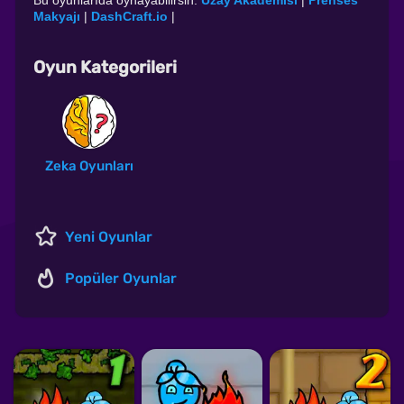
Bu oyunlarıda oynayabilirsin:
Uzay Akademisi
|
Prenses
Makyajı
|
DashCraft.io
|
Oyun Kategorileri
Zeka Oyunları
Yeni Oyunlar
Popüler Oyunlar