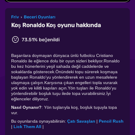
Friv
Beceri Oyunları
›
Koş Ronaldo Koş oyunu hakkında
73.51% beğenildi
Başarılara doymayan dünyaca ünlü futbolcu Cristiano
Ronaldo ile eğlence dolu bir oyun sizleri bekliyor.Ronaldo
bu kez hünerlerini yeşil sahada değil caddelerde ve
sokaklarda gösterecek.Önündeki topu sürerek koşmaya
başlayan Ronaldo'yu yönlendirerek en uzun mesafelere
ulaşmaya çalışın.Karşısına çıkan engelleri topla vurarak
yok edin ve kilitli kapıları açın.Yön tuşları ile Ronaldo'yu
yönlendirebilir boşluk tuşu ilede topa vurabilirsiniz.İyi
eğlenceler diliyoruz.
Nasıl Oynanır?
: Yön tuşlarıyla koş, boşluk tuşuyla topa
vur.
Bu oyunlarıda oynayabilirsin:
Çatı Savaşları
|
Pencil Rush
|
Lick Them All
|