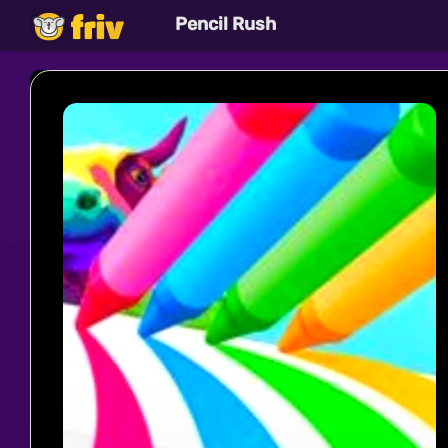
Pencil Rush