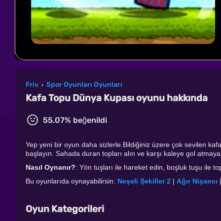
Friv
Spor Oyunları Oyunları
›
Kafa Topu Dünya Kupası oyunu hakkında
55.07% beğenildi
Yep yeni bir oyun daha sizlerle.Bildiğiniz üzere çok sevilen ka
başlayın. Sahada duran topları alın ve karşı kaleye gol atmaya ça
Nasıl Oynanır?
: Yön tuşları ile hareket edin, boşluk tuşu ile t
Bu oyunlarıda oynayabilirsin:
Neşeli Şekiller 2
|
Ağır Nişancı
Oyun Kategorileri