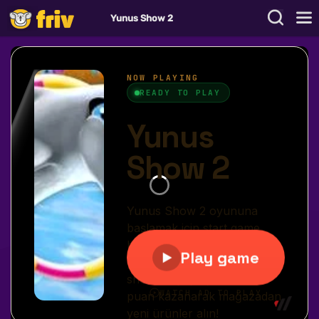
Yunus Show 2