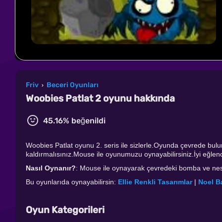
Friv
Beceri Oyunları
›
Woobies Patlat 2 oyunu hakkında
45.16% beğenildi
Woobies Patlat oyunu 2. seris ile sizlerle.Oyunda çevrede bul
kaldırmalısınız.Mouse ile oyunumuzu oynayabilirsiniz.İyi eğlenc
Nasıl Oynanır?
: Mouse ile oynayarak çevredeki bomba ve nesne
Bu oyunlarıda oynayabilirsin:
Ellie Renkli Tasarımlar
|
Noel B
Oyun Kategorileri