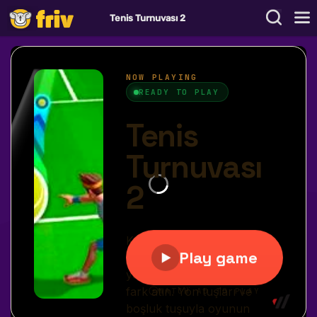
Tenis Turnuvası 2