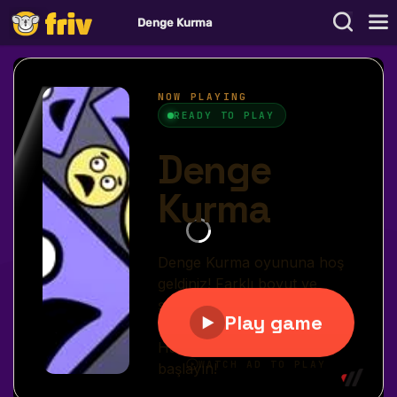
Denge Kurma