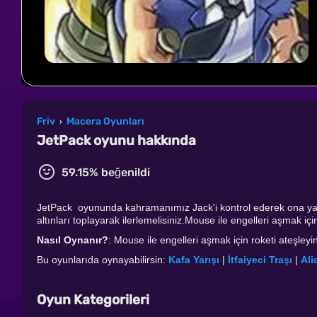
Friv
Macera Oyunları
›
JetPack oyunu hakkında
59.15% beğenildi
JetPack oyununda kahramanımız Jack'i kontrol ederek ona yard
altınları toplayarak ilerlemelisiniz.Mouse ile engelleri aşmak için 
Nasıl Oynanır?
: Mouse ile engelleri aşmak için roketi ateşleyin
Bu oyunlarıda oynayabilirsin:
Kafa Yarışı
|
İtfaiyeci Traşı
|
Ali
Oyun Kategorileri