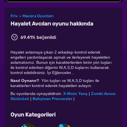
Friv
Macera Oyunları
›
Hayalet Avcıları oyunu hakkında
69.41% beğenildi
Hayalet avlamaya çıkan 2 arkadaşı kontrol ederek
engelleri yardımlaşarak aşmalı ve ilerleyerek hayeletleri
avlamalısınız. Bunun için karakterlerden birini yön tuşları
ile kontrol ederken diğerini W,A,S,D tuşlarını kullanarak
kontrol edebilirsiniz. İyi Eğlenceler...
Nasıl Oynanır?
: Yön tuşları ve W,A,S,D tuşları ile
karakterleri kontrol ederek hayaletleri avlayın.
Bu oyunlarıda oynayabilirsin:
X-Moto Yarış
|
Zombi Avcısı
Sürücüsü
|
Bahçivan Prensesler
|
Oyun Kategorileri