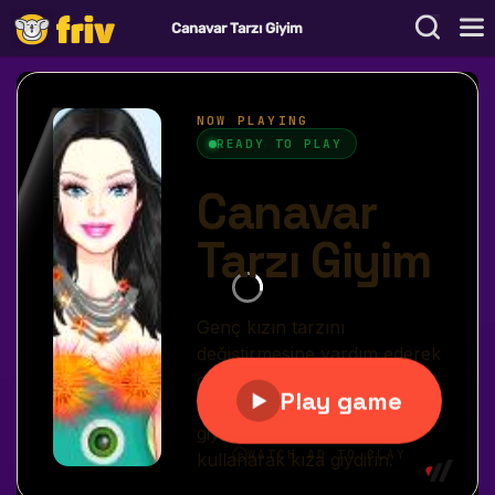
Canavar Tarzı Giyim