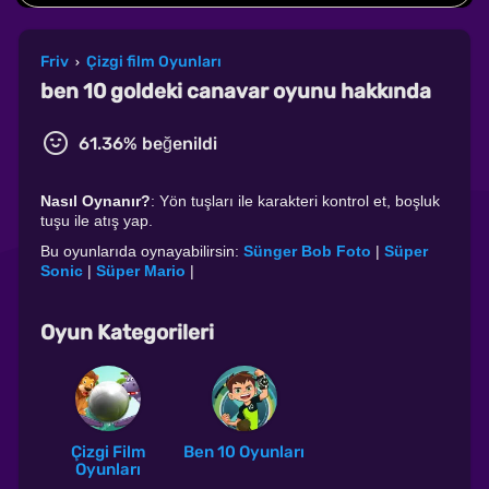
Friv
Çizgi film Oyunları
›
ben 10 goldeki canavar oyunu hakkında
61.36% beğenildi
Nasıl Oynanır?
: Yön tuşları ile karakteri kontrol et, boşluk
tuşu ile atış yap.
Bu oyunlarıda oynayabilirsin:
Sünger Bob Foto
|
Süper
Sonic
|
Süper Mario
|
Oyun Kategorileri
Çizgi Film
Ben 10 Oyunları
Oyunları