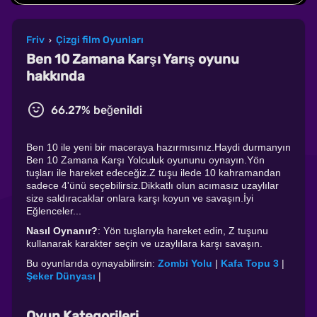
Friv
Çizgi film Oyunları
›
Ben 10 Zamana Karşı Yarış oyunu
hakkında
66.27% beğenildi
Ben 10 ile yeni bir maceraya hazırmısınız.Haydi durmanyın
Ben 10 Zamana Karşı Yolculuk oyununu oynayın.Yön
tuşları ile hareket edeceğiz.Z tuşu ilede 10 kahramandan
sadece 4'ünü seçebilirsiz.Dikkatlı olun acımasız uzaylılar
size saldıracaklar onlara karşı koyun ve savaşın.İyi
Eğlenceler...
Nasıl Oynanır?
: Yön tuşlarıyla hareket edin, Z tuşunu
kullanarak karakter seçin ve uzaylılara karşı savaşın.
Bu oyunlarıda oynayabilirsin:
Zombi Yolu
|
Kafa Topu 3
|
Şeker Dünyası
|
Oyun Kategorileri