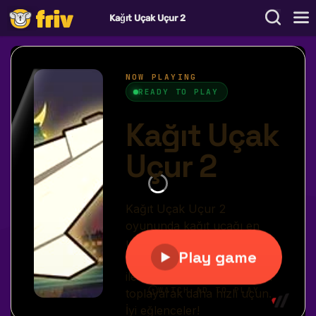
Kağıt Uçak Uçur 2