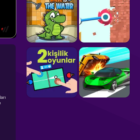
ları
e