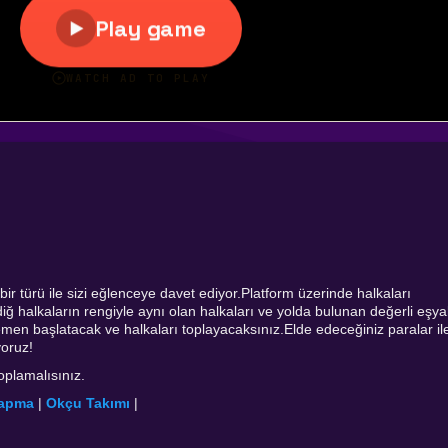
r türü ile sizi eğlenceye davet ediyor.Platform üzerinde halkaları
diğ halkaların rengiyle aynı olan halkaları ve yolda bulunan değerli eşya
men başlatacak ve halkaları toplayacaksınız.Elde edeceğiniz paralar il
yoruz!
oplamalısınız.
Yapma
|
Okçu Takımı
|