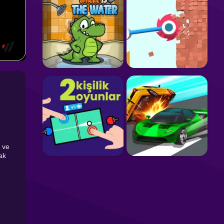
z ve
ak