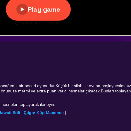
lışacağımız bir beceri oyunudur.Küçük bir silah ile oyuna başlayacaksını
en önünüze mermi ve extra puan verici nesneler çıkacak.Bunları toplayar
.
 nesneleri toplayarak ilerleyin.
awaii Stili
|
Çılgın Küp Macerası
|