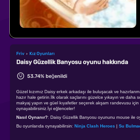
Friv
Kız Oyunları
›
Daisy Güzellik Banyosu oyunu hakkında
53.74% beğenildi
Güzel kızımız Daisy erkek arkadaşı ile buluşacak ve hazırlanma
hazır hale getirin.İlk olarak saçlarını güzelce yıkayın ve dah
makyaj yapın ve güel kıyafetler seçerek akşam randevusu için
oynayabilirsiniz.İyi eğlenceler!
Nasıl Oynanır?
: Daisy Güzellik Banyosu oyununu mouse ile oyn
Bu oyunlarıda oynayabilirsin:
Ninja Clash Heroes
|
Su Bulma