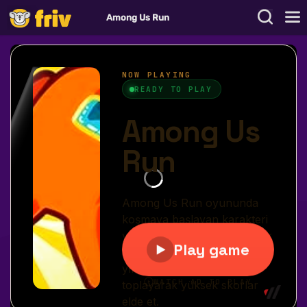
Among Us Run