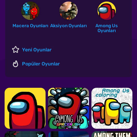
Macera Oyunları
Aksiyon Oyunları
Among Us
Oyunları
Yeni Oyunlar
Popüler Oyunlar