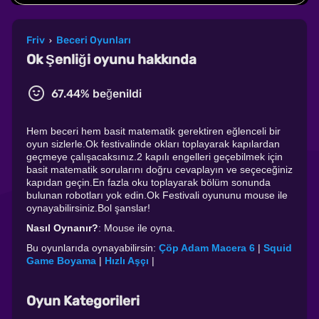
Friv
Beceri Oyunları
›
Ok Şenliği oyunu hakkında
67.44% beğenildi
Hem beceri hem basit matematik gerektiren eğlenceli bir
oyun sizlerle.Ok festivalinde okları toplayarak kapılardan
geçmeye çalışacaksınız.2 kapılı engelleri geçebilmek için
basit matematik sorularını doğru cevaplayın ve seçeceğiniz
kapıdan geçin.En fazla oku toplayarak bölüm sonunda
bulunan robotları yok edin.Ok Festivali oyununu mouse ile
oynayabilirsiniz.Bol şanslar!
Nasıl Oynanır?
: Mouse ile oyna.
Bu oyunlarıda oynayabilirsin:
Çöp Adam Macera 6
|
Squid
Game Boyama
|
Hızlı Aşçı
|
Oyun Kategorileri