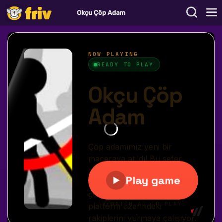
Okçu Çöp Adam