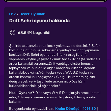
Friv
Beceri Oyunları
›
Drift Şehri oyunu hakkında
68.54% beğenildi
Şehirde aracınızla biraz lastik yakmaya ne dersiniz? Şoför
koltuğuna oturun ve sokaklarda yanlayarak drift yapmaya
başlayın.Drift Şehri oyununda 6 farklı araç ile drift
yapmanın keyfini yaşayacaksınız.Ancak ilk başta sadece 1
aracı kullanabiliyorsunuz.Drift yaptıkça ekstra bonuslar
toplayacak ve bunlar ile diğer araçların kilitlerini açarak
kullanabileceksiniz.Yön tuşları veya W,A,S,D tuşları ile
aracın kontrolünü sağlayacak C tuşu ile kamera açısını
değiştirecek ve F tuşu ilede aracın nitro özelliğini
kullanabilecesiniz.İyi eğlenceler !
Nasıl Oynanır?
: Yön veya W,A,S,D tuşlarıyla aracı kontrol
edin, C tuşuyla kamera açısını değiştirin, F tuşuyla nitro
kullanın.
Bu oyunlarıda oynayabilirsin:
Kralın Dönüşü
|
4096 3D
|