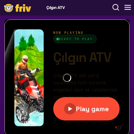
Çılgın ATV